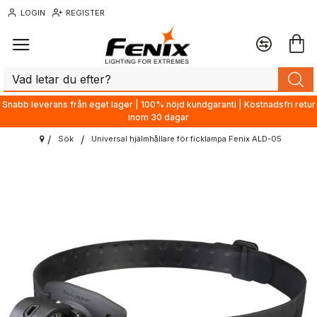
LOGIN
REGISTER
Snabb leverans från eget lager | 100% nöjd kundgaranti | Kostnadsfri retur
inom 30 dagar
Sök
Universal hjälmhållare för ficklampa Fenix ALD-05