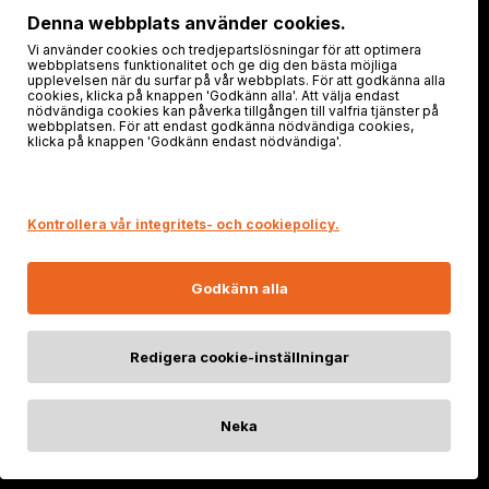
Följ oss!
Denna webbplats använder cookies.
Vi använder cookies och tredjepartslösningar för att optimera
webbplatsens funktionalitet och ge dig den bästa möjliga
upplevelsen när du surfar på vår webbplats. För att godkänna alla
cookies, klicka på knappen 'Godkänn alla'. Att välja endast
nödvändiga cookies kan påverka tillgången till valfria tjänster på
webbplatsen. För att endast godkänna nödvändiga cookies,
klicka på knappen 'Godkänn endast nödvändiga'.
Säker shopping
Kontrollera vår integritets- och cookiepolicy.
Godkänn alla
Redigera cookie-inställningar
Neka
© 2025 FENIXSTORE.SE | Org. nr: FI21578629