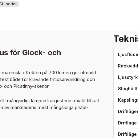
GL-serier
Tekni
us för Glock- och
Ljusflöd
Räckvidd
en maximala effekten på 700 lumen ger utmärkt
Ljusstyr
erfekt både för krävande fritidsanvändning och
- och Picatinny-skenor.
Slaghåll
Kapsling
t mångsidig: lampan kan justeras exakt till rätt
ll en av marknadens mest mångsidiga pistol-
Driftläge
Driftläge 
Driftläge