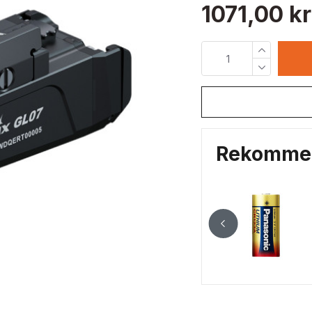
1071,00 kr
Rekommen
3A
Litiumbatteri CR123A L
34,00 