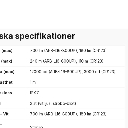
ska specifikationer
e (max)
700 lm (ARB-L16-800UP), 180 lm (CR123)
 (max)
240 m (ARB-L16-800UP), 110 m (CR123)
ka (max)
12000 cd (ARB-L16-800UP), 3000 cd (CR123)
fasthet
1 m
sklass
IPX7
n
2 st (vit ljus, strobo-blixt)
– Vit
700 lm (ARB-L16-800UP), 180 lm (CR123)
 –
Storbo