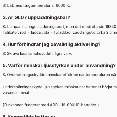
S: LED:ens färgtemperatur är 6000 K.
3. Är GL07 uppladdningsbar?
S: Lampan har ingen laddningsport, men det medföljande 16340
Indikator: röd = laddar, blå = fulladdad. Laddningstid cirka 2 tim
4. Hur förhindrar jag oavsiktlig aktivering?
S: Skruva loss lamphuvudet några varv.
5. Varför minskar ljusstyrkan under användning?
S: Överhettningsskyddet minskar effekten när temperaturen når
Underspänningsskydd: ljusstyrkan minskar när batteriet börjar ta
varannan minut.
(Funktionen fungerar med ARB-L16-800UP-batteriet.)
6. Kompatibla batterier