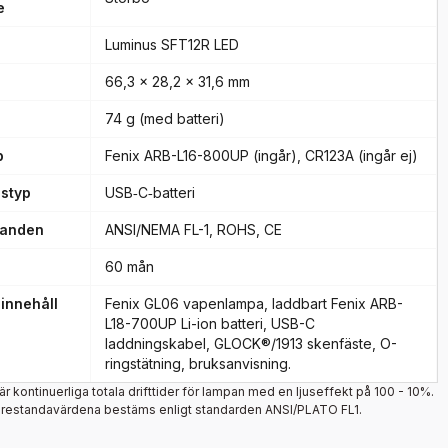
e
Luminus SFT12R LED
66,3 x 28,2 x 31,6 mm
74 g (med batteri)
p
Fenix ARB-L16-800UP (ingår), CR123A (ingår ej)
styp
USB‑C‑batteri
anden
ANSI/NEMA FL-1, ROHS, CE
60 mån
innehåll
Fenix GL06 vapenlampa, laddbart Fenix ARB-
L18-700UP Li-ion batteri, USB-C
laddningskabel, GLOCK®/1913 skenfäste, O-
ringstätning, bruksanvisning.
 är kontinuerliga totala drifttider för lampan med en ljuseffekt på 100 - 10%.
prestandavärdena bestäms enligt standarden ANSI/PLATO FL1.