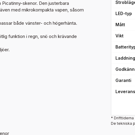
Strobläg
Picatinny-skenor. Den justerbara
el även med mikrokompakta vapen, såsom
LED-typ
passar både vänster- och högerhänta.
Mått
Vikt
litlig funktion i regn, snö och krävande
Batterity
ljöer.
Laddning
Godkänn
Garanti
Leverans
* Drifttiderna
De tekniska 
kenor