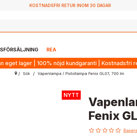
KOSTNADSFRI RETUR INOM 30 DAGAR
SFÖRSÄLJNING
REA
n eget lager | 100% nöjd kundgaranti | Kostnadsfri 
Sök
Vapenlampa / Pistollampa Fenix GL07, 700 lm
NYTT
Vapenla
Fenix GL
Basera