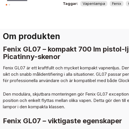
Taggar:
Vapenlampa
Fenix
Om produkten
Fenix GL07 – kompakt 700 lm pistol-lj
Picatinny-skenor
Fenix GL07 är ett kraftfullt och mycket kompakt vapnenljus. D
sikt och snabb målidentifiering i alla situationer. GL07 passar p
för professionella användare och är kompatibel med både Glock
Den modulära, skjutbara monteringen gör Fenix GL07 exceptionell
position och enkelt flyttas mellan olika vapen. Detta gör den ti
lampor i den kompakta klassen.
Fenix GL07 – viktigaste egenskaper