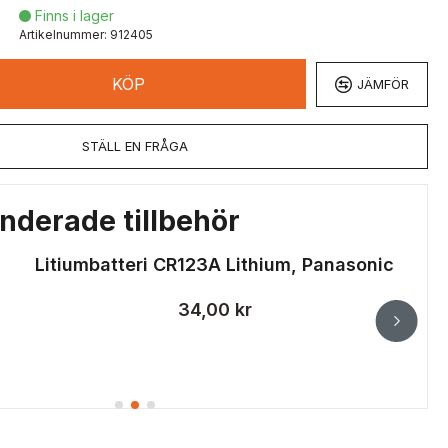
Finns i lager

Artikelnummer:
912405
KÖP
JÄMFÖR
STÄLL EN FRÅGA
derade tillbehör
ithium, Panasonic
BSG Kane 
kr