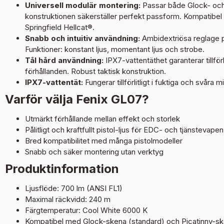
Universell modulär montering:
Passar både Glock- och 
konstruktionen säkerställer perfekt passform. Kompatib
Springfield Hellcat®.
Snabb och intuitiv användning:
Ambidextriösa reglage 
Funktioner: konstant ljus, momentant ljus och strobe.
Tål hård användning:
IPX7-vattentäthet garanterar tillför
förhållanden. Robust taktisk konstruktion.
IPX7-vattentät:
Fungerar tillförlitligt i fuktiga och svåra mi
Varför välja Fenix GL07?
Utmärkt förhållande mellan effekt och storlek
Pålitligt och kraftfullt pistol-ljus för EDC- och tjänstevapen
Bred kompatibilitet med många pistolmodeller
Snabb och säker montering utan verktyg
Produktinformation
Ljusflöde: 700 lm (ANSI FL1)
Maximal räckvidd: 240 m
Färgtemperatur: Cool White 6000 K
Kompatibel med Glock-skena (standard) och Picatinny-s