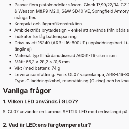
Passar flera pistolmodeller såsom: Glock 17/19/22/34, CZ
& Wesson M&P9 M2.0, S&W SD40 VE, Springfield Armory 
många fler.
Kompakt och lågprofilkonstruktion
Ambidextriös brytardesign – enkel att använda från båda s
Indikator för låg batterispänning
Drivs av ett 16340 (ARB-L16-800UP) uppladdningsbart Li-ion
(ingår ej)
Material: typ III hårdanodiserad A6061-T6-aluminium
Mått: 66,3 × 28,2 × 31,6 mm
Vikt (med batteri): 74 g
Leveransomfattning: Fenix GL07 vapenlampa, ARB-L16-800
Type-C laddningskabel, reservtätning (O-ring) och bruksa
Vanliga frågor
1. Vilken LED används i GL07?
S: GL07 använder en Luminus SFT12R LED med en livslängd på 
2. Vad är LED:ens färgtemperatur?