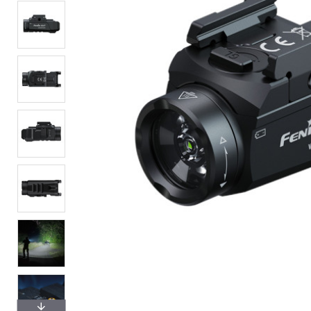
Litiumbatteri Ansmann CR12
45,00 kr