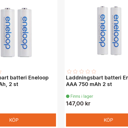
art batteri Eneloop
Laddningsbart batteri E
h, 2 st
AAA 750 mAh 2 st
Finns i lager

147,00 kr
KÖP
KÖP