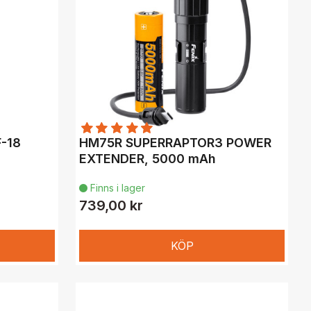
F-18
HM75R SUPERRAPTOR3 POWER
EXTENDER, 5000 mAh
Finns i lager

739,00 kr
KÖP