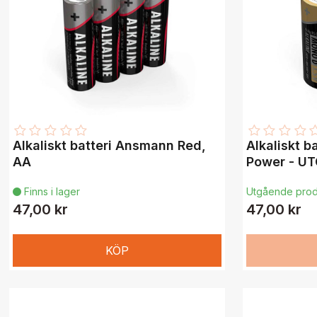
Alkaliskt batteri Ansmann Red,
Alkaliskt b
AA
Power - U
Finns i lager
Utgående prod

47,00 kr
47,00 kr
KÖP