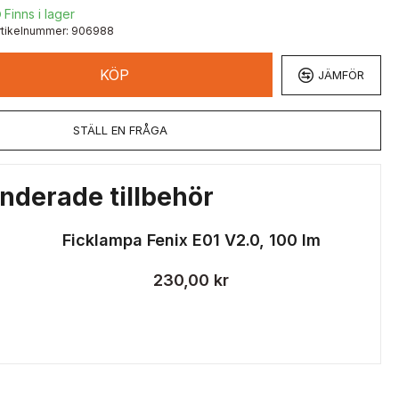
Finns i lager

rtikelnummer:
906988
KÖP
JÄMFÖR
STÄLL EN FRÅGA
derade tillbehör
Ficklampa Fenix E01 V2.0, 100 lm
230,00 kr