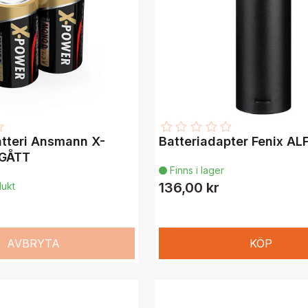
atteri Ansmann X-
Batteriadapter Fenix AL
TGÅTT
Finns i lager

136,00 kr
ukt
AVBRYTA
KÖP