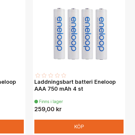
neloop
Laddningsbart batteri Eneloop
AAA 750 mAh 4 st
Finns i lager

259,00 kr
KÖP