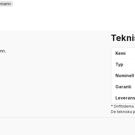
smann
Tekni
ann.
Kemi
Typ
Nominell
Garanti
Leverans
* Drifttiderna
De tekniska 