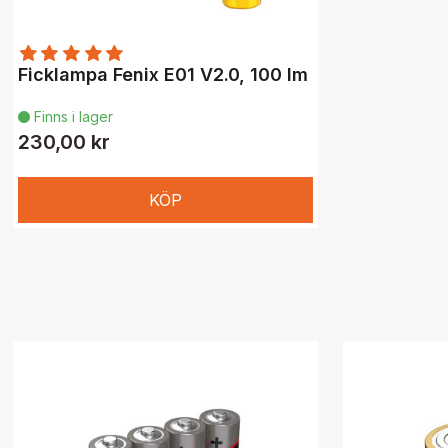
Ficklampa Fenix E01 V2.0, 100 lm
Finns i lager

230,00 kr
KÖP