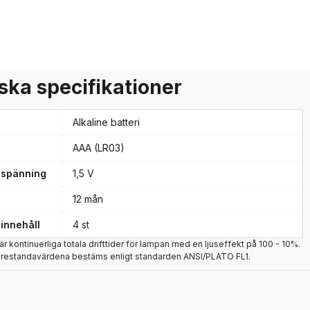
ska specifikationer
Alkaline batteri
AAA (LR03)
 spänning
1,5 V
12 mån
innehåll
4 st
 är kontinuerliga totala drifttider för lampan med en ljuseffekt på 100 - 10%.
prestandavärdena bestäms enligt standarden ANSI/PLATO FL1.