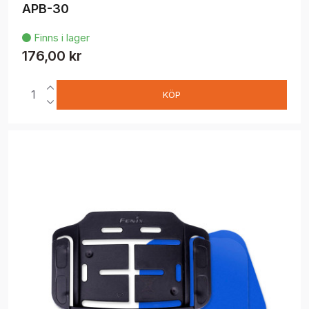
APB-30
Finns i lager

176,00 kr
KÖP