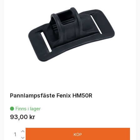
Pannlampsfäste Fenix HM50R
Finns i lager

93,00 kr
KÖP