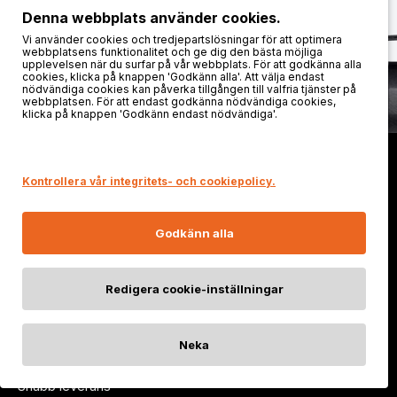
Denna webbplats använder cookies.
Vi använder cookies och tredjepartslösningar för att optimera
webbplatsens funktionalitet och ge dig den bästa möjliga
upplevelsen när du surfar på vår webbplats. För att godkänna alla
cookies, klicka på knappen 'Godkänn alla'. Att välja endast
nödvändiga cookies kan påverka tillgången till valfria tjänster på
webbplatsen. För att endast godkänna nödvändiga cookies,
klicka på knappen 'Godkänn endast nödvändiga'.
Officiell FENIXSTORE.SE
Kontrollera vår integritets- och cookiepolicy.
Om os
Godkänn alla
Pålitlig support – tillverkarens toppkompetens alltid vid din
sida
Redigera cookie-inställningar
100% Nöjd Kund -garanti
Kostnadsfri retur inom 30 dagar
Neka
FILTRERA OCH SORTERA
Säkra betalningsalternativ
Snabb leverans