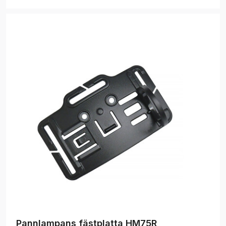
Pannlampans fästplatta HM75R