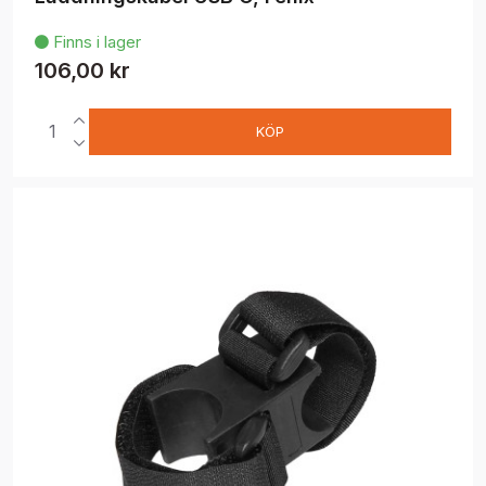
Finns i lager

106,00 kr
KÖP