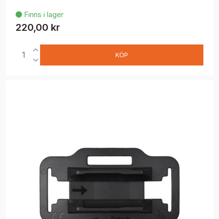
Finns i lager

220,00 kr
KÖP