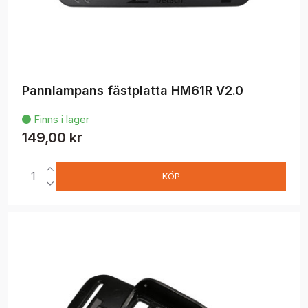
Pannlampans fästplatta HM61R V2.0
Finns i lager

149,00 kr
KÖP