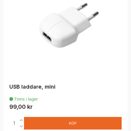
USB laddare, mini
Finns i lager

99,00 kr
KÖP