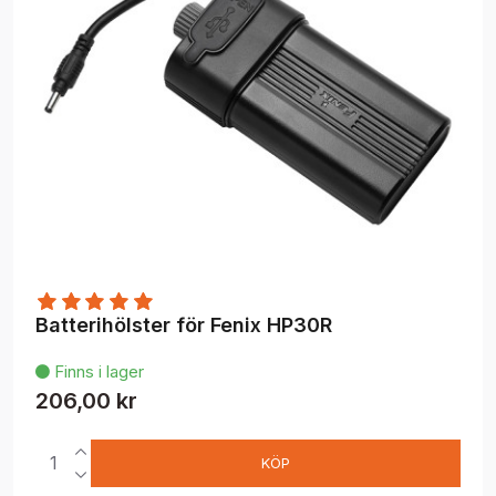
Batterihölster för Fenix HP30R
Finns i lager

206,00 kr
KÖP