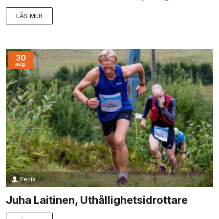
LÄS MER
30
aug.
Fenix
Juha Laitinen, Uthållighetsidrottare