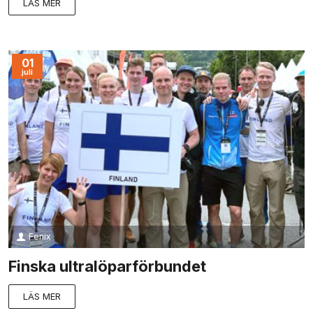
LÄS MER
01
juli
Fenix
Finska ultralöparförbundet
LÄS MER