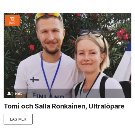
12
juni
Fenix
Tomi och Salla Ronkainen, Ultralöpare
LÄS MER