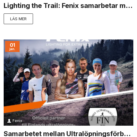
Lighting the Trail: Fenix samarbetar med Daniel Jones
LÄS MER
01
jan.
Fenix
Samarbetet mellan Ultralöpningsförbundet och Fenix utökas