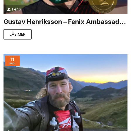
Fenix
Gustav Henriksson – Fenix Ambassadör i fokus
LÄS MER
11
sep.