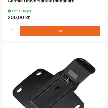
Garmin Universaltelefonhållare
Finns i lager

206,00 kr
KÖP