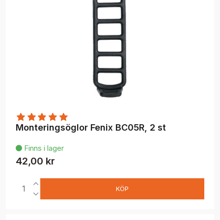
Monteringsöglor Fenix BC05R, 2 st
Finns i lager

42,00 kr
KÖP