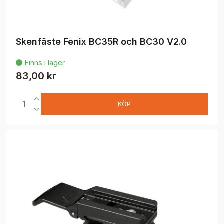
Skenfäste Fenix BC35R och BC30 V2.0
Finns i lager

83,00 kr
KÖP