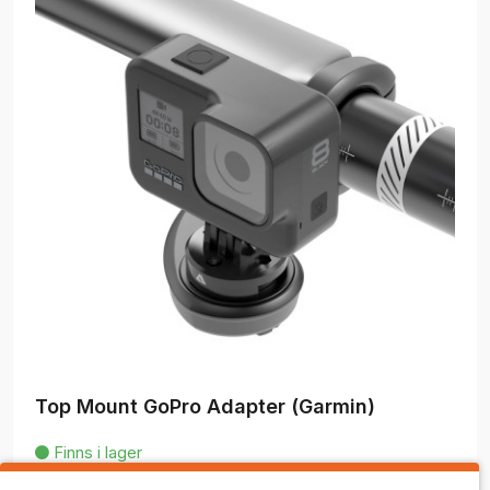
Top Mount GoPro Adapter (Garmin)
Finns i lager

194,00 kr