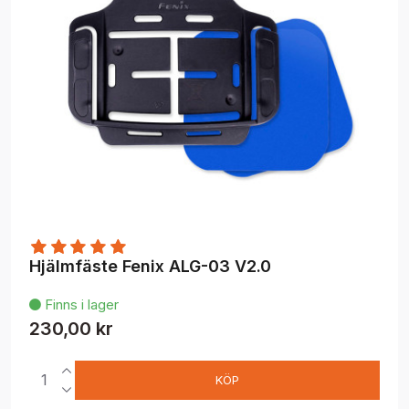
Hjälmfäste Fenix ALG-03 V2.0
Finns i lager

230,00 kr
KÖP