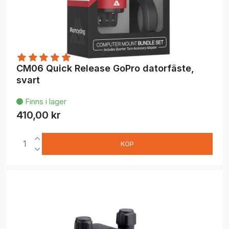
CM06 Quick Release GoPro datorfäste,
svart
Finns i lager

410,00 kr
KÖP