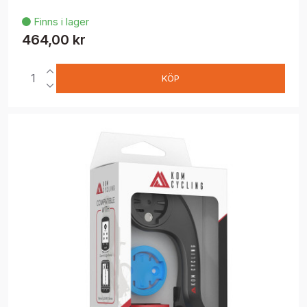
Finns i lager

464,00 kr
KÖP