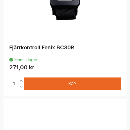
Fjärrkontroll Fenix BC30R
Finns i lager

271,00 kr
KÖP