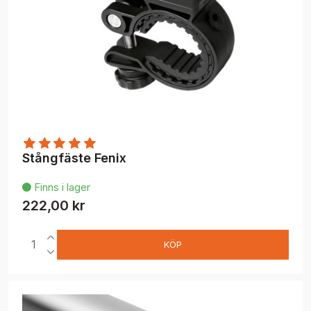
Stångfäste Fenix
Finns i lager

222,00 kr
KÖP