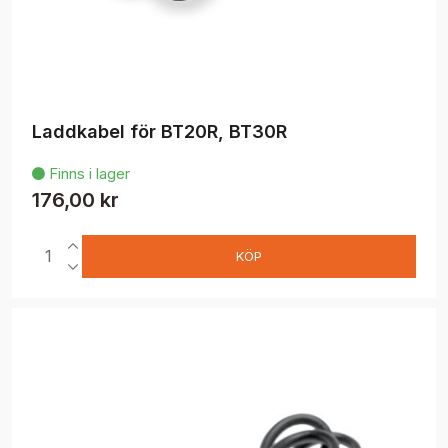
Laddkabel för BT20R, BT30R
Finns i lager

176,00 kr
KÖP