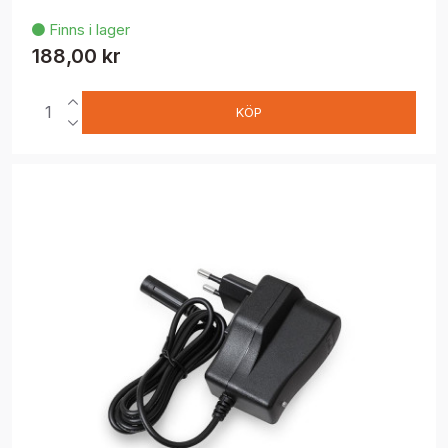
Finns i lager

188,00 kr
KÖP