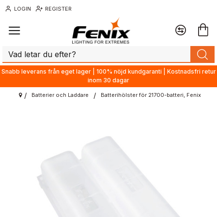
LOGIN
REGISTER
Snabb leverans från eget lager | 100% nöjd kundgaranti | Kostnadsfri retur
inom 30 dagar
Batterier och Laddare
Batterihölster för 21700-batteri, Fenix