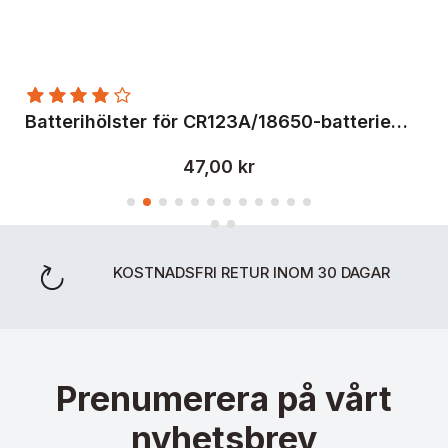
er
Ba
Batterihölster för CR123A/18650-batterier, Fenix
47,00 kr
KOSTNADSFRI RETUR INOM 30 DAGAR
Prenumerera på vårt
nyhetsbrev