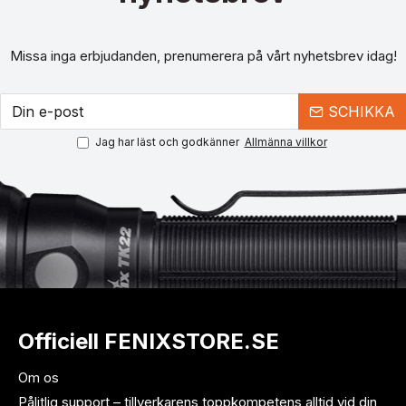
Missa inga erbjudanden, prenumerera på vårt nyhetsbrev idag!
SCHIKKA
Jag har läst och godkänner
Allmänna villkor
Officiell FENIXSTORE.SE
Om os
Pålitlig support – tillverkarens toppkompetens alltid vid din