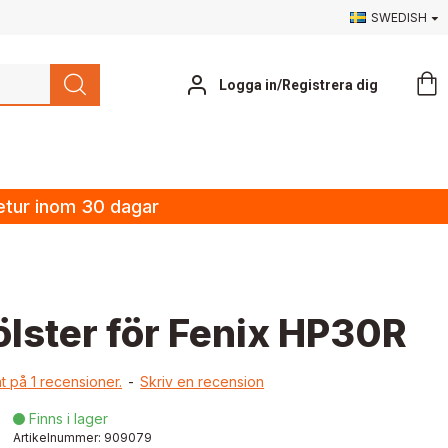
SWEDISH
Logga in/Registrera dig
retur inom 30 dagar
ölster för Fenix HP30R
t på 1 recensioner.
-
Skriv en recension
Finns i lager

Artikelnummer:
909079