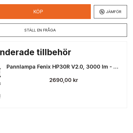
KÖP
JÄMFÖR
STÄLL EN FRÅGA
derade tillbehör
Pannlampa Fenix HP30R V2.0, 3000 lm - UTGÅTT
2690,00 kr
sområde
lja
s