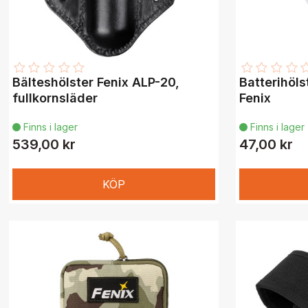
Bälteshölster Fenix ALP-20,
Batterihöls
fullkornsläder
Fenix
Finns i lager
Finns i lager


539,00 kr
47,00 kr
KÖP