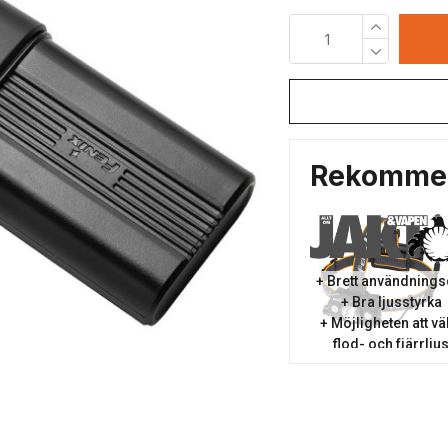
Rekommen
+ Brett användning
+ Bra ljusstyrka
+ Möjligheten att vä
flod- och fjärrlju
- Inget minus