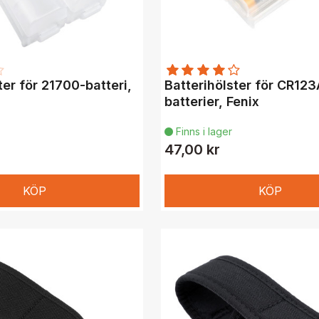
ter för 21700-batteri,
Batterihölster för CR12
batterier, Fenix
Finns i lager

47,00 kr
KÖP
KÖP