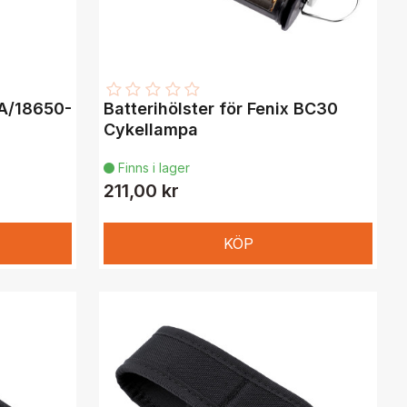
3A/18650-
Batterihölster för Fenix BC30
Cykellampa
Finns i lager

211,00 kr
KÖP