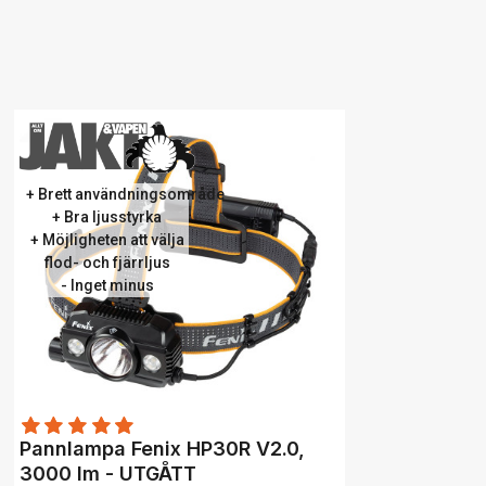
+ Brett användningsområde
+ Bra ljusstyrka
+ Möjligheten att välja
flod- och fjärrljus
- Inget minus
Pannlampa Fenix HP30R V2.0,
3000 lm - UTGÅTT