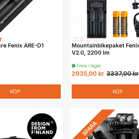
re Fenix ARE-D1
Mountainbikepaket Feni
V2.0, 2200 lm
Finns i lager

2935,00 kr
3337,00 kr
KÖP
KÖP
SPARA