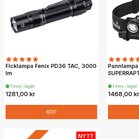
Ficklampa Fenix PD36 TAC, 3000
Pannlampa
lm
SUPERRAPT
Finns i lager
Finns i lager


1281,00 kr
1468,00 k
KÖP
NYTT