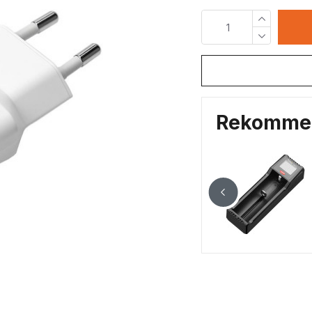
Rekommen
Pannlampa Fenix HM65R SUPERRAPTOR 2, 1500 lm
1281,00 kr