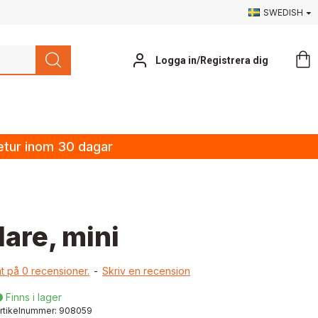
SWEDISH
Logga in/Registrera dig
retur inom 30 dagar
are, mini
t på 0 recensioner.
-
Skriv en recension
Finns i lager

rtikelnummer:
908059