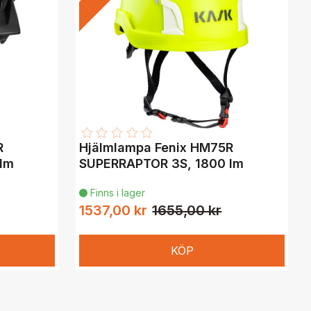
R
Hjälmlampa Fenix HM75R
lm
SUPERRAPTOR 3S, 1800 lm
Finns i lager

1537,00 kr
1655,00 kr
KÖP