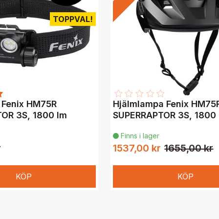
TOPPVAL!
 Fenix HM75R
Hjälmlampa Fenix HM75
OR 3S, 1800 lm
SUPERRAPTOR 3S, 1800 
Finns i lager

r
1537,00 kr
1655,00 kr
KÖP
KÖP