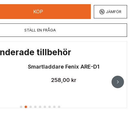
KÖP
JÄMFÖR
STÄLL EN FRÅGA
derade tillbehör
Smartladdare Fenix ARE-D1
258,00 kr