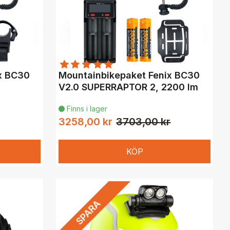
x BC30
Mountainbikepaket Fenix BC30
V2.0 SUPERRAPTOR 2, 2200 lm
Finns i lager

3258,00 kr
3703,00 kr
KÖP
SPARA