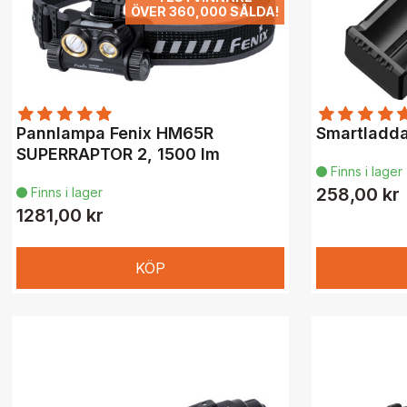
ÖVER 360,000 SÅLDA!
Pannlampa Fenix HM65R
Smartladda
SUPERRAPTOR 2, 1500 lm
Finns i lager

258,00 kr
Finns i lager

1281,00 kr
KÖP