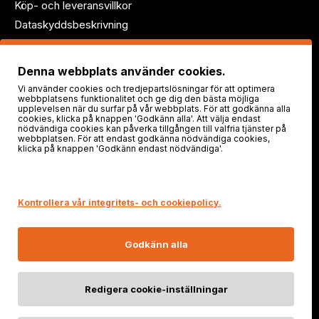
Köp- och leveransvillkor
Dataskyddsbeskrivning
Följ oss!
Denna webbplats använder cookies.
Vi använder cookies och tredjepartslösningar för att optimera
webbplatsens funktionalitet och ge dig den bästa möjliga
upplevelsen när du surfar på vår webbplats. För att godkänna alla
cookies, klicka på knappen 'Godkänn alla'. Att välja endast
nödvändiga cookies kan påverka tillgången till valfria tjänster på
webbplatsen. För att endast godkänna nödvändiga cookies,
klicka på knappen 'Godkänn endast nödvändiga'.
Säker shopping
Kontrollera vår integritets- och cookiepolicy.
Godkänn alla
Redigera cookie-inställningar