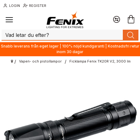
LOGIN
REGISTER
Snabb leverans från eget lager | 100% nöjd kundgaranti | Kostnadsfri retur
inom 30 dagar
Vapen- och pistollampor
Ficklampa Fenix TK20R V2, 3000 lm