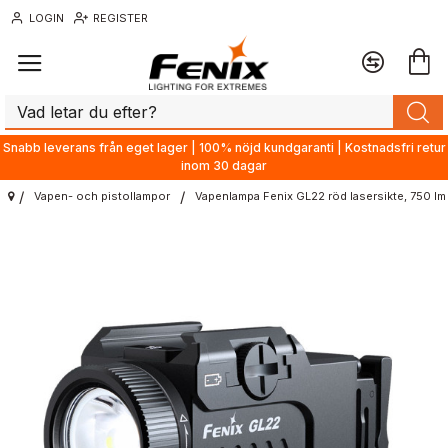
LOGIN
REGISTER
Snabb leverans från eget lager | 100% nöjd kundgaranti | Kostnadsfri retur
inom 30 dagar
Vapen- och pistollampor
Vapenlampa Fenix GL22 röd lasersikte, 750 lm