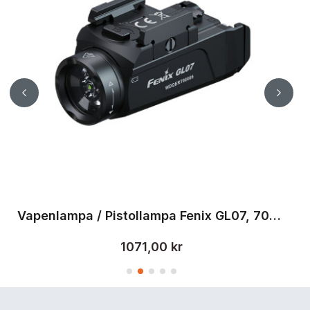
Vapenlampa / Pistollampa Fenix GL06, 600 lm
Vapenlampa / Pistollampa Fenix GL07, 700 lm
V
1071,00 kr