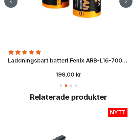
Lad
Laddningsbart batteri Fenix ARB-L16-700UP 16340 USB
199,00 kr
Relaterade produkter
NYTT