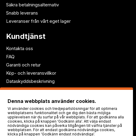
Säkra betalningsalternativ
Snabb leverans
Leveranser från vårt eget lager
Kundtjänst
Kontakta oss
FAQ
Garanti och retur
Köp- och leveransvillkor
Dataskyddsbeskrivning
Följ oss!
Denna webbplats använder cookies.
Vi använder cookies och tredjepartslösningar för att optimera
webbplatsens funktionalitet och ge dig den bästa möjliga
upplevelsen när du surfar på vår webbplats. För att godkänna alla
cookies, klicka på knappen 'Godkänn alla'. Att välja endast
nödvändiga cookies kan påverka tillgången till valfria tjänster på
webbplatsen. För att endast godkänna nödvändiga cookies,
klicka på knappen 'Godkänn endast nödvändiga'.