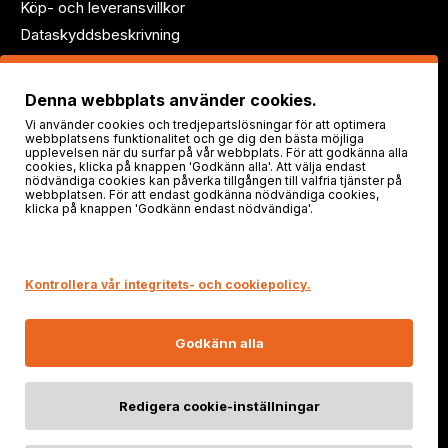
Köp- och leveransvillkor
Dataskyddsbeskrivning
Följ oss!
Denna webbplats använder cookies.
Vi använder cookies och tredjepartslösningar för att optimera
webbplatsens funktionalitet och ge dig den bästa möjliga
upplevelsen när du surfar på vår webbplats. För att godkänna alla
cookies, klicka på knappen 'Godkänn alla'. Att välja endast
nödvändiga cookies kan påverka tillgången till valfria tjänster på
webbplatsen. För att endast godkänna nödvändiga cookies,
klicka på knappen 'Godkänn endast nödvändiga'.
Säker shopping
Kontrollera vår integritets- och cookiepolicy.
Godkänn alla
Redigera cookie-inställningar