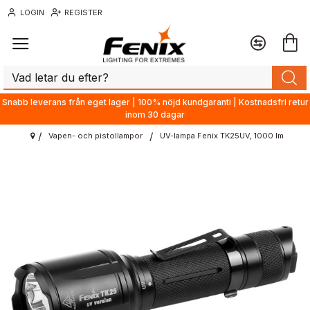
LOGIN
REGISTER
Snabb leverans från eget lager | 100% nöjd kundgaranti | Kostnadsfri retur
inom 30 dagar
Vapen- och pistollampor
UV-lampa Fenix TK25UV, 1000 lm