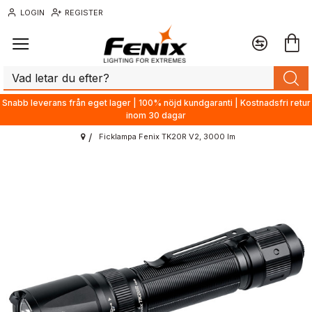
LOGIN
REGISTER
Snabb leverans från eget lager | 100% nöjd kundgaranti | Kostnadsfri retur
inom 30 dagar
Ficklampa Fenix TK20R V2, 3000 lm