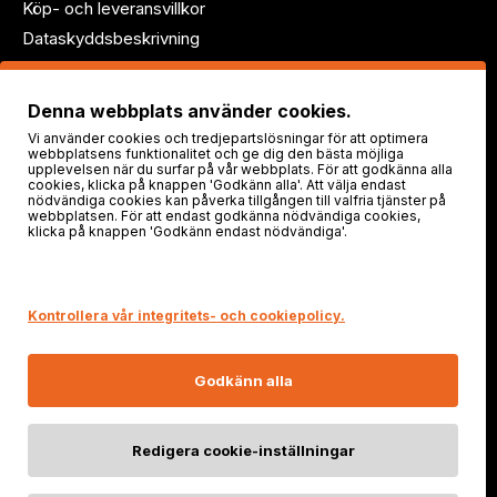
Köp- och leveransvillkor
Dataskyddsbeskrivning
Följ oss!
Denna webbplats använder cookies.
Vi använder cookies och tredjepartslösningar för att optimera
webbplatsens funktionalitet och ge dig den bästa möjliga
upplevelsen när du surfar på vår webbplats. För att godkänna alla
cookies, klicka på knappen 'Godkänn alla'. Att välja endast
nödvändiga cookies kan påverka tillgången till valfria tjänster på
webbplatsen. För att endast godkänna nödvändiga cookies,
klicka på knappen 'Godkänn endast nödvändiga'.
Säker shopping
Kontrollera vår integritets- och cookiepolicy.
Godkänn alla
Redigera cookie-inställningar