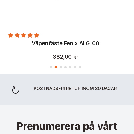
Fäste för fjärrbrytare Fenix ALG-06 på M-LOK -skenor
Väpenfäste Fenix ALG-00
Vap
382,00 kr
KOSTNADSFRI RETUR INOM 30 DAGAR
Prenumerera på vårt