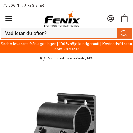
LOGIN
REGISTER
Snabb leverans från eget lager | 100% nöjd kundgaranti | Kostnadsfri retur
inom 30 dagar
Magnetiskt snabbfäste, MX3