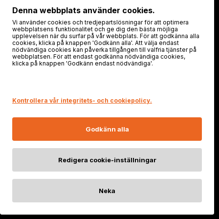
Följ oss!
Denna webbplats använder cookies.
Vi använder cookies och tredjepartslösningar för att optimera
webbplatsens funktionalitet och ge dig den bästa möjliga
upplevelsen när du surfar på vår webbplats. För att godkänna alla
cookies, klicka på knappen 'Godkänn alla'. Att välja endast
nödvändiga cookies kan påverka tillgången till valfria tjänster på
webbplatsen. För att endast godkänna nödvändiga cookies,
klicka på knappen 'Godkänn endast nödvändiga'.
Säker shopping
Kontrollera vår integritets- och cookiepolicy.
Godkänn alla
Redigera cookie-inställningar
Neka
© 2025 FENIXSTORE.SE | Org. nr: FI21578629