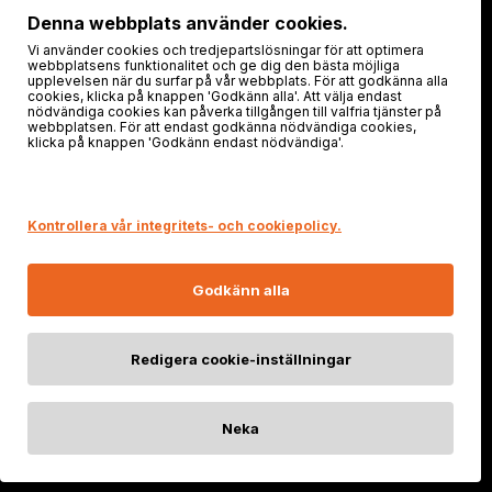
Följ oss!
Denna webbplats använder cookies.
Vi använder cookies och tredjepartslösningar för att optimera
webbplatsens funktionalitet och ge dig den bästa möjliga
upplevelsen när du surfar på vår webbplats. För att godkänna alla
cookies, klicka på knappen 'Godkänn alla'. Att välja endast
nödvändiga cookies kan påverka tillgången till valfria tjänster på
webbplatsen. För att endast godkänna nödvändiga cookies,
klicka på knappen 'Godkänn endast nödvändiga'.
Säker shopping
Kontrollera vår integritets- och cookiepolicy.
Godkänn alla
Redigera cookie-inställningar
Neka
© 2025 FENIXSTORE.SE | Org. nr: FI21578629