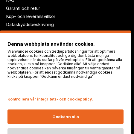
FAQ
Garanti och retur
Köp- och leveransvillkor
Dataskyddsbeskrivning
Följ oss!
Denna webbplats använder cookies.
Vi använder cookies och tredjepartslösningar för att optimera
webbplatsens funktionalitet och ge dig den bästa möjliga
upplevelsen när du surfar på vår webbplats. För att godkänna alla
cookies, klicka på knappen 'Godkänn alla'. Att välja endast
nödvändiga cookies kan påverka tillgången till valfria tjänster på
webbplatsen. För att endast godkänna nödvändiga cookies,
klicka på knappen 'Godkänn endast nödvändiga'.
Säker shopping
Kontrollera vår integritets- och cookiepolicy.
Godkänn alla