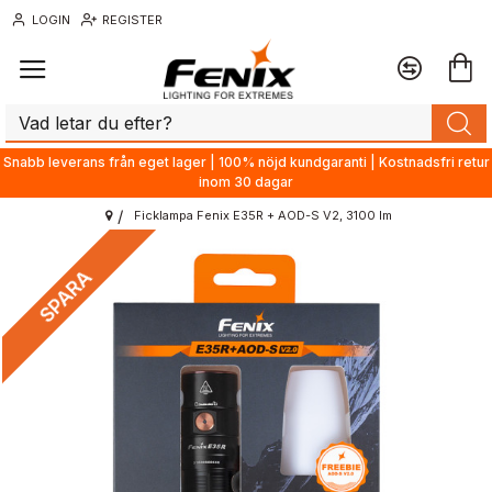
LOGIN
REGISTER
Snabb leverans från eget lager | 100% nöjd kundgaranti | Kostnadsfri retur
inom 30 dagar
Ficklampa Fenix E35R + AOD-S V2, 3100 lm
SPARA